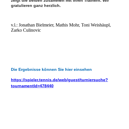
zeigt die beiden zusammen mit ihren Trainern. Wir
gratulieren ganz herzlich.
v.l.: Jonathan Bielmeier, Mathis Mohr, Toni Weishäupl,
Zarko Culinovic
Die Ergebnisse können Sie hier einsehen
https://spieler.tennis.de/web/guest/turniersuche?
tournamentId=478440