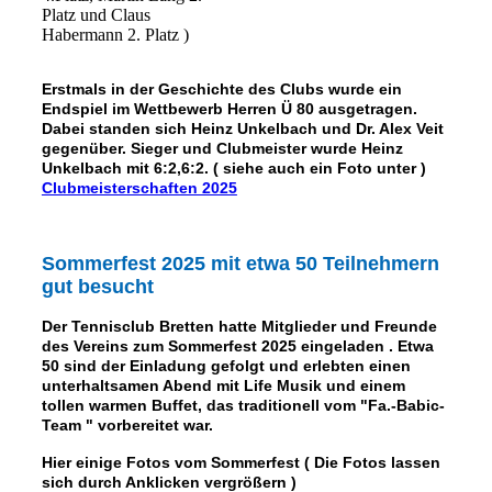
Platz und Claus
Habermann 2. Platz )
Erstmals in der Geschichte des Clubs wurde ein
Endspiel im Wettbewerb Herren Ü 80 ausgetragen.
Dabei standen sich Heinz Unkelbach und Dr. Alex Veit
gegenüber. Sieger und Clubmeister wurde Heinz
Unkelbach mit 6:2,6:2. ( siehe auch ein Foto unter )
Clubmeisterschaften 2025
Sommerfest 2025 mit etwa 50 Teilnehmern
gut besucht
D
er Tennisclub Bretten hatte Mitglieder und Freund
e
des Vereins zum Sommerfest 2025 eingeladen . Etwa
50 sind der Einladung gefolgt und erlebten einen
unterhaltsamen Abend mit Life Musik und einem
tollen warmen Buffet, das traditionell vom "Fa.-Babic-
Team " vorbereitet war.
Hier einige Fotos vom Sommerfest ( Die Fotos lassen
sich durch Anklicken vergrößern )