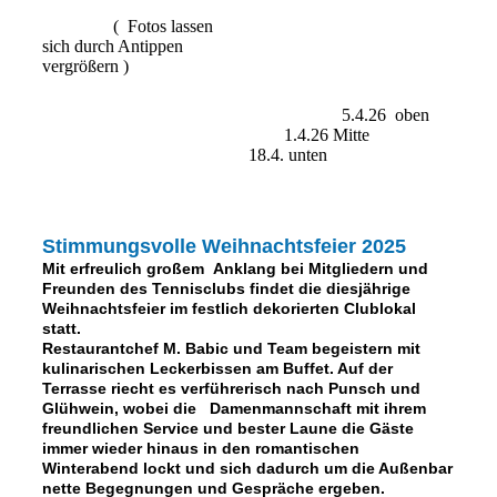
( Fotos lassen
sich durch Antippen
vergrößern )
5.4.26 oben
1.4.26 Mitte
18.4. unten
Stimmungsvolle Weihnachtsfeier 2025
Mit erfreulich großem Anklang bei Mitgliedern und
Freunden des Tennisclubs findet die diesjährige
Weihnachtsfeier im festlich dekorierten Clublokal
statt.
Restaurantchef M. Babic und Team begeistern mit
kulinarischen Leckerbissen am Buffet. Auf der
Terrasse riecht es verführerisch nach Punsch und
Glühwein, wobei die Damenmannschaft mit ihrem
freundlichen Service und bester Laune die Gäste
immer wieder hinaus in den romantischen
Winterabend lockt und sich dadurch um die Außenbar
nette Begegnungen und Gespräche ergeben.